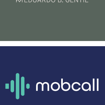
Mobcall